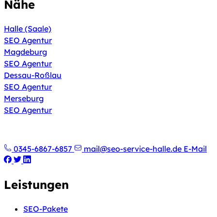
Nähe
Halle (Saale)
SEO Agentur
Magdeburg
SEO Agentur
Dessau-Roßlau
SEO Agentur
Merseburg
SEO Agentur
0345-6867-6857
mail@seo-service-halle.de
E-Mail
Leistungen
SEO-Pakete