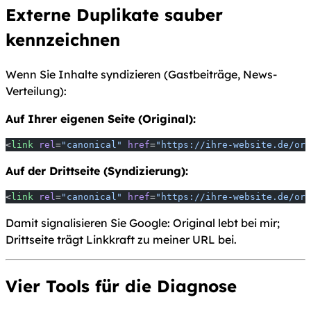
Externe Duplikate sauber
kennzeichnen
Wenn Sie Inhalte syndizieren (Gastbeiträge, News-
Verteilung):
Auf Ihrer eigenen Seite (Original):
<
link
 rel
=
"canonical"
 href
=
"https://ihre-website.de/ori
Auf der Drittseite (Syndizierung):
<
link
 rel
=
"canonical"
 href
=
"https://ihre-website.de/ori
Damit signalisieren Sie Google: Original lebt bei mir;
Drittseite trägt Linkkraft zu meiner URL bei.
Vier Tools für die Diagnose