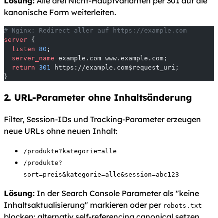
Lösung:
Alle drei Nicht-Hauptvarianten per 301 auf die
kanonische Form weiterleiten.
# Nginx: Redirect aller auf https://example.com
server
 {
  listen 
80
;
  server_name 
example.com www.example.com;
  return
 301
 https://example.com$request_uri;
}
2. URL-Parameter ohne Inhaltsänderung
Filter, Session-IDs und Tracking-Parameter erzeugen
neue URLs ohne neuen Inhalt:
/produkte?kategorie=alle
/produkte?
sort=preis&kategorie=alle&session=abc123
Lösung:
In der Search Console Parameter als "keine
Inhaltsaktualisierung" markieren oder per
robots.txt
blocken; alternativ self-referencing canonical setzen.