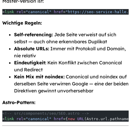
Master-Version ist:
<
link
 rel
=
"canonical"
 href
=
"https://seo-service-halle.d
Wichtige Regeln:
Self-referencing:
Jede Seite verweist auf sich
selbst — auch ohne erkennbares Duplikat
Absolute URLs:
Immer mit Protokoll und Domain,
nie relativ
Eindeutigkeit:
Kein Konflikt zwischen Canonical
und Redirect
Kein Mix mit noindex:
Canonical und noindex auf
derselben Seite verwirren Google — eine der beiden
Direktiven gewinnt unvorhersehbar
Astro-Pattern:
<!-- src/components/seo/SEO.astro -->
<
link
 rel
=
"canonical"
 href
={
new
 URL
(Astro.url.pathname,