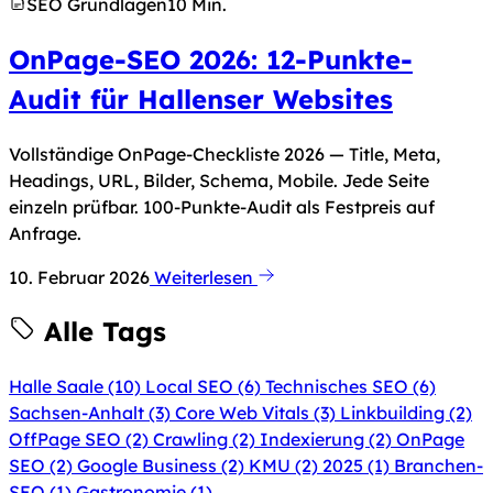
SEO Grundlagen
10 Min.
OnPage-SEO 2026: 12-Punkte-
Audit für Hallenser Websites
Vollständige OnPage-Checkliste 2026 — Title, Meta,
Headings, URL, Bilder, Schema, Mobile. Jede Seite
einzeln prüfbar. 100-Punkte-Audit als Festpreis auf
Anfrage.
10. Februar 2026
Weiterlesen
Alle Tags
Halle Saale
(10)
Local SEO
(6)
Technisches SEO
(6)
Sachsen-Anhalt
(3)
Core Web Vitals
(3)
Linkbuilding
(2)
OffPage SEO
(2)
Crawling
(2)
Indexierung
(2)
OnPage
SEO
(2)
Google Business
(2)
KMU
(2)
2025
(1)
Branchen-
SEO
(1)
Gastronomie
(1)