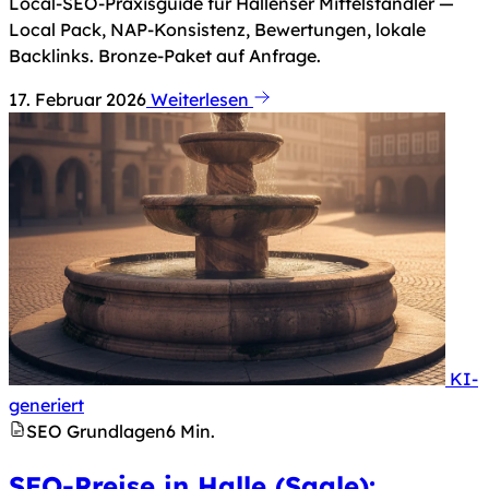
Local-SEO-Praxisguide für Hallenser Mittelständler —
Local Pack, NAP-Konsistenz, Bewertungen, lokale
Backlinks. Bronze-Paket auf Anfrage.
17. Februar 2026
Weiterlesen
KI-
Hinweis nach Art. 50 KI-Verordnung: Dieses Bild 
generiert
SEO Grundlagen
6 Min.
SEO-Preise in Halle (Saale):