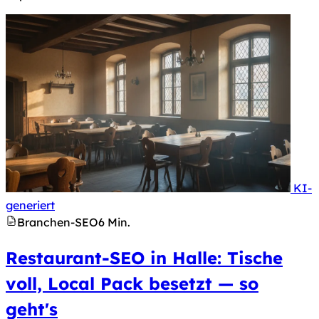
KI-
Hinweis nach Art. 50 KI-Verordnung: Dieses Bild 
generiert
Branchen-SEO
6 Min.
Restaurant-SEO in Halle: Tische
voll, Local Pack besetzt — so
geht's