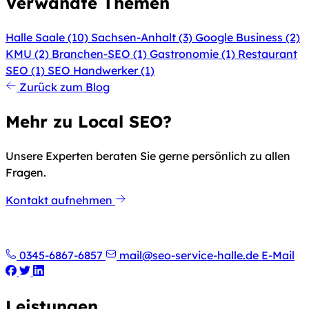
Verwandte Themen
Halle Saale
(10)
Sachsen-Anhalt
(3)
Google Business
(2)
KMU
(2)
Branchen-SEO
(1)
Gastronomie
(1)
Restaurant
SEO
(1)
SEO Handwerker
(1)
Zurück zum Blog
Mehr zu Local SEO?
Unsere Experten beraten Sie gerne persönlich zu allen
Fragen.
Kontakt aufnehmen
0345-6867-6857
mail@seo-service-halle.de
E-Mail
Leistungen