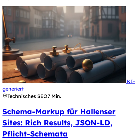
KI-
Hinweis nach Art. 50 KI-Verordnung: Dieses Bild 
generiert
Technisches SEO
7 Min.
Schema-Markup für Hallenser
Sites: Rich Results, JSON-LD,
Pflicht-Schemata