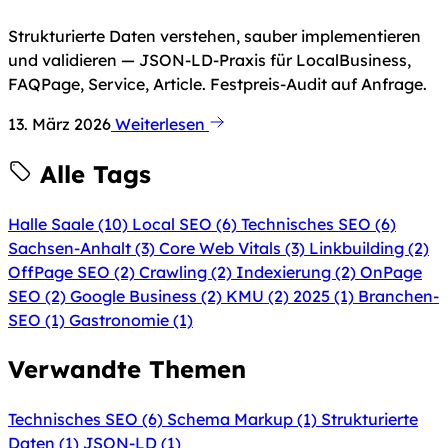
Strukturierte Daten verstehen, sauber implementieren
und validieren — JSON-LD-Praxis für LocalBusiness,
FAQPage, Service, Article. Festpreis-Audit auf Anfrage.
13. März 2026
Weiterlesen
Alle Tags
Halle Saale
(10)
Local SEO
(6)
Technisches SEO
(6)
Sachsen-Anhalt
(3)
Core Web Vitals
(3)
Linkbuilding
(2)
OffPage SEO
(2)
Crawling
(2)
Indexierung
(2)
OnPage
SEO
(2)
Google Business
(2)
KMU
(2)
2025
(1)
Branchen-
SEO
(1)
Gastronomie
(1)
Verwandte Themen
Technisches SEO
(6)
Schema Markup
(1)
Strukturierte
Daten
(1)
JSON-LD
(1)