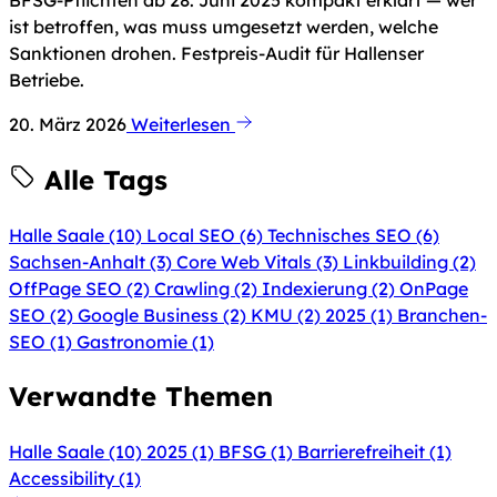
ist betroffen, was muss umgesetzt werden, welche
Sanktionen drohen. Festpreis-Audit für Hallenser
Betriebe.
20. März 2026
Weiterlesen
Alle Tags
Halle Saale
(10)
Local SEO
(6)
Technisches SEO
(6)
Sachsen-Anhalt
(3)
Core Web Vitals
(3)
Linkbuilding
(2)
OffPage SEO
(2)
Crawling
(2)
Indexierung
(2)
OnPage
SEO
(2)
Google Business
(2)
KMU
(2)
2025
(1)
Branchen-
SEO
(1)
Gastronomie
(1)
Verwandte Themen
Halle Saale
(10)
2025
(1)
BFSG
(1)
Barrierefreiheit
(1)
Accessibility
(1)