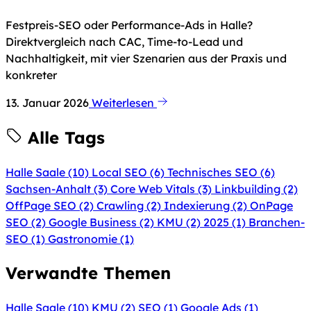
Festpreis-SEO oder Performance-Ads in Halle?
Direktvergleich nach CAC, Time-to-Lead und
Nachhaltigkeit, mit vier Szenarien aus der Praxis und
konkreter
13. Januar 2026
Weiterlesen
Alle Tags
Halle Saale
(10)
Local SEO
(6)
Technisches SEO
(6)
Sachsen-Anhalt
(3)
Core Web Vitals
(3)
Linkbuilding
(2)
OffPage SEO
(2)
Crawling
(2)
Indexierung
(2)
OnPage
SEO
(2)
Google Business
(2)
KMU
(2)
2025
(1)
Branchen-
SEO
(1)
Gastronomie
(1)
Verwandte Themen
Halle Saale
(10)
KMU
(2)
SEO
(1)
Google Ads
(1)