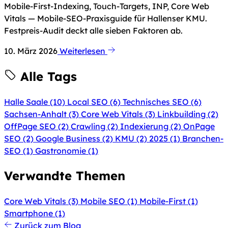
Mobile-First-Indexing, Touch-Targets, INP, Core Web
Vitals — Mobile-SEO-Praxisguide für Hallenser KMU.
Festpreis-Audit deckt alle sieben Faktoren ab.
10. März 2026
Weiterlesen
Alle Tags
Halle Saale
(10)
Local SEO
(6)
Technisches SEO
(6)
Sachsen-Anhalt
(3)
Core Web Vitals
(3)
Linkbuilding
(2)
OffPage SEO
(2)
Crawling
(2)
Indexierung
(2)
OnPage
SEO
(2)
Google Business
(2)
KMU
(2)
2025
(1)
Branchen-
SEO
(1)
Gastronomie
(1)
Verwandte Themen
Core Web Vitals
(3)
Mobile SEO
(1)
Mobile-First
(1)
Smartphone
(1)
Zurück zum Blog